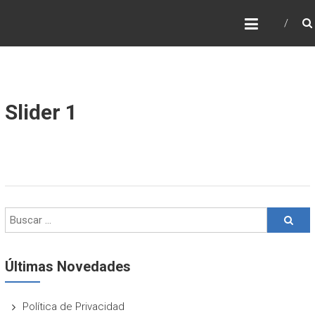
Saltar
SPERTO4D
al
Compromiso y Convicción
contenido
Slider 1
Últimas Novedades
Política de Privacidad