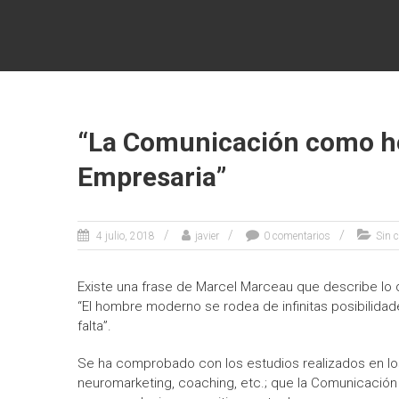
Saltar
SPERTO4D
al
contenido
Compromiso
y Convicción
“La Comunicación como h
Empresaria”
4 julio, 2018
javier
0 comentarios
Sin c
Existe una frase de Marcel Marceau que describe lo 
“El hombre moderno se rodea de infinitas posibilida
falta”.
Se ha comprobado con los estudios realizados en los
neuromarketing, coaching, etc.; que la Comunicación