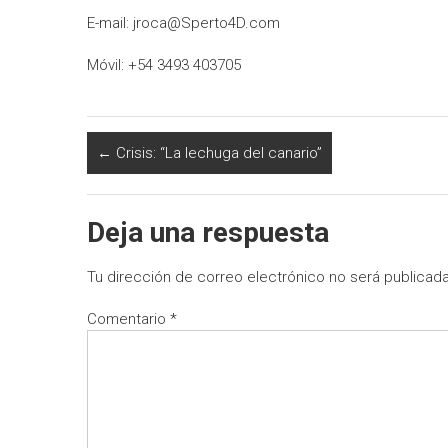
E-mail: jroca@Sperto4D.com
Móvil: +54 3493 403705
←
Crisis: “La lechuga del canario”
Deja una respuesta
Tu dirección de correo electrónico no será publicada
Comentario
*